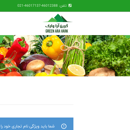
تلفن: 46012388-46017137-021
شما باید ویژگی نام تجاری خود را